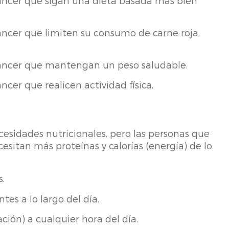
cáncer que sigan una dieta basada más bien
áncer que limiten su consumo de carne roja,
cáncer que mantengan un peso saludable.
cer que realicen actividad física.
esidades nutricionales, pero las personas que
esitan más proteínas y calorías (energía) de lo
s.
es a lo largo del día.
ión) a cualquier hora del día.