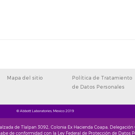
Mapa del sitio
Política de Tratamiento
de Datos Personales
© Abbott Laboratories, Mexico 2019
 Calzada de Tlalpan 3092, Colonia Ex Hacienda Coapa, Delegación
cabe de conformidad con la Ley Federal de Protección de Datos Per