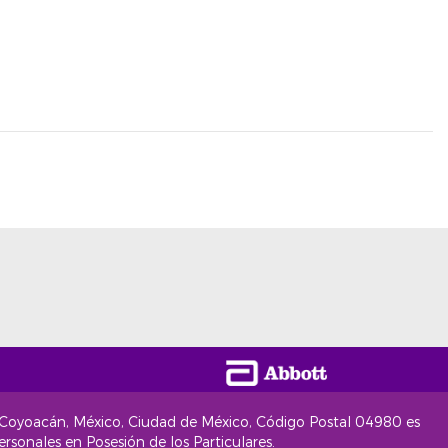
 Coyoacán, México, Ciudad de México, Código Postal 04980 es
sonales en Posesión de los Particulares.